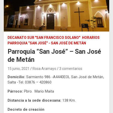
DECANATO SUR "SAN FRANCISCO SOLANO"
HORARIOS
PARROQUIA “SAN JOSÉ” - SAN JOSÉ DE METÁN
Parroquia “San José” – San José
de Metán
15 junio, 2021
Rosa Aramayo
3 comentarios
Domicilio:
Sarmiento 986 -A4440EOL San José de Metán,
Salta -Tel. 03876 – 420860
Párroco:
Pbro. Mario Maita
Distancia a la sede diocesana:
138 Km.
Decreto de creación