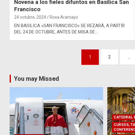
Novena a los fieles difuntos en Basílica San
Francisco
24 octubre, 2024
Rosa Aramayo
EN BASILICA «SAN FRANCISCO» SE REZARÁ, A PARTIR
DEL 24 DE OCTUBRE, ANTES DE MISA DE…
Paginación
1
2
…
de
entradas
You may Missed
CATEDRAL B
CURSOS, TA
CONFERENC