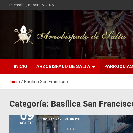
Saltar
miércoles, agosto 5, 2026
al
contenido
INICIO
ARZOBISPADO DE SALTA
PARROQUIAS
Inicio
Basílica San Francisco
Categoría:
Basílica San Francisc