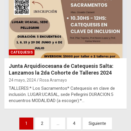
CATEQUESIS
Junta Arquidiocesana de Catequesis Salta:
Lanzamos la 2da Cohorte de Talleres 2024
24 mayo, 2024
Rosa Aramayo
TALLERES:* Los Sacramentos* Catequesis en clave de
inclusión. LUGAR:UCASAL, sede Pellegrini DURACION:5
encuentros MODALIDAD (a escoger):*…
Paginación
1
2
…
4
Siguiente