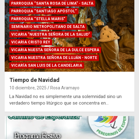
PARROQUIA “SANTA ROSA DE LIMA” - SALTA
PARROQUIA “SANTIAGO APÓSTOL”
PARROQUIA “STELLA MARIS”
SEMINARIO METROPOLITANO DE SALTA
VICARIA "NUESTRA SEÑORA DE LA SALUD"
VICARIA CRISTO REY
VICARIA NUESTA SEÑORA DE LA DULCE ESPERA
VICARIA NUESTRA SEÑORA DE LUJÁN - NORTE
VICARÍA SAN LUIS DE LA CANDELARIA
Tiempo de Navidad
10 diciembre, 2025
Rosa Aramayo
La Navidad no es simplemente una solemnidad sino un
verdadero tiempo litúrgico que se concentra en…