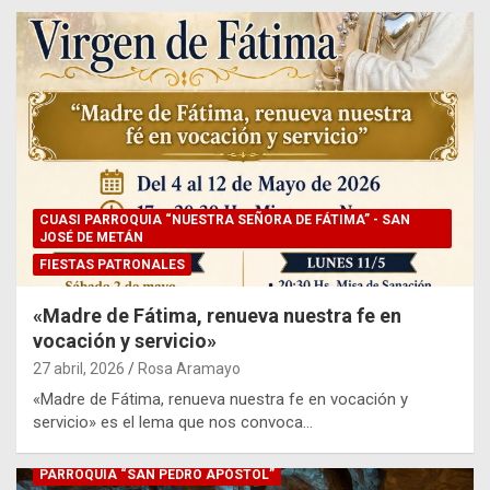
PARROQUIA "NUESTRA SEÑORA DEL ROSARIO" DE SALTA
PARROQUIA "SAGRADO CORAZÓN" DE BARRIO CASTAÑARES
PARROQUIA "SAN ANTONIO" - LA VIÑA
PARROQUIA "SEÑOR Y VIRGEN DEL MILAGRO” - SAN JOSÉ DE
METÁN
PARROQUIA DE LA “ENCARNACIÓN DEL VERBO”
PARROQUIA “DE LA SANTA CRUZ”
PARROQUIA “DE LA SANTÍSIMA TRINIDAD”
PARROQUIA “DEL BAUTISMO DEL SEÑOR Y NUESTRA SEÑORA
CUASI PARROQUIA “NUESTRA SEÑORA DE FÁTIMA” - SAN
DE LOURDES”
JOSÉ DE METÁN
PARROQUIA “INMACULADA CONCEPCIÓN” - GUACHIPAS
FIESTAS PATRONALES
PARROQUIA “MARÍA REINA”
PARROQUIA “NUESTRA SEÑORA DE LOS ANGELES”
«Madre de Fátima, renueva nuestra fe en
vocación y servicio»
PARROQUIA “NUESTRA SEÑORA DEL TRÁNSITO”
PARROQUIA “NUESTRA SEÑORA DEL VALLE” SALTA
27 abril, 2026
Rosa Aramayo
PARROQUIA “SAN EZEQUIEL MORENO”
«Madre de Fátima, renueva nuestra fe en vocación y
PARROQUIA “SAN JUAN BAUTISTA DE LA MERCED”
servicio» es el lema que nos convoca…
PARROQUIA “SAN LORENZO MÁRTIR”
PARROQUIA “SAN PEDRO APÓSTOL”