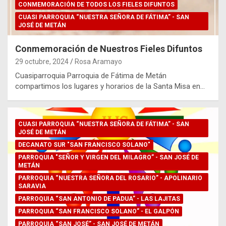
CONMEMORACIÓN DE TODOS LOS FIELES DIFUNTOS
CUASI PARROQUIA “NUESTRA SEÑORA DE FÁTIMA” - SAN
JOSÉ DE METÁN
Conmemoración de Nuestros Fieles Difuntos
29 octubre, 2024
Rosa Aramayo
Cuasiparroquia Parroquia de Fátima de Metán
compartimos los lugares y horarios de la Santa Misa en…
CUASI PARROQUIA “NUESTRA SEÑORA DE FÁTIMA” - SAN
JOSÉ DE METÁN
DECANATO SUR "SAN FRANCISCO SOLANO"
PARROQUIA "SEÑOR Y VIRGEN DEL MILAGRO” - SAN JOSÉ DE
METÁN
PARROQUIA “NUESTRA SEÑORA DEL ROSARIO” - APOLINARIO
SARAVIA
PARROQUIA “SAN ANTONIO DE PADUA” - LAS LAJITAS
PARROQUIA “SAN FRANCISCO SOLANO” - EL GALPÓN
PARROQUIA “SAN JOSÉ” - SAN JOSÉ DE METÁN