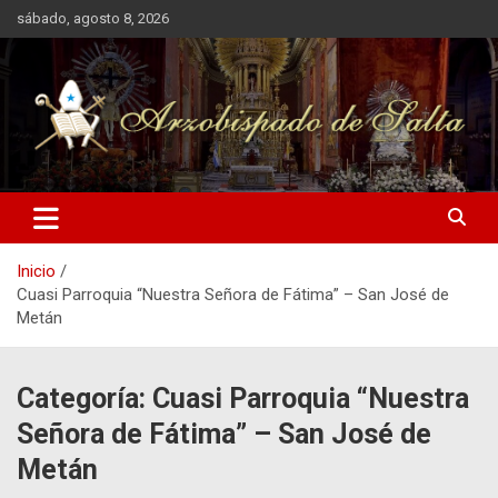
Saltar
sábado, agosto 8, 2026
al
contenido
Arzobispado de Salta
Arzobispado de Salta
Inicio
Cuasi Parroquia “Nuestra Señora de Fátima” – San José de
Metán
CATEDRAL BASÍLICA DE SALTA
CUASI PARROQUIA “NUESTRA SEÑORA DE FÁTIMA” - SAN
JOSÉ DE METÁN
Categoría:
Cuasi Parroquia “Nuestra
CUASI PARROQUIA “NUESTRA SEÑORA DE LAS VICTORIAS”
Señora de Fátima” – San José de
NAVIDAD 2025
PARROQUIA "MEDALLA MILAGROSA"
Metán
PARROQUIA "NUESTRA SEÑORA DE LA MERCED" - LA MERCED