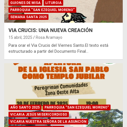
GUIONES DE MISA
LITURGIA
PARROQUIA “SAN EZEQUIEL MORENO”
SEMANA SANTA 2025
VIA CRUCIS: UNA NUEVA CREACIÓN
15 abril, 2025
Rosa Aramayo
Para orar el Via Crucis del Viernes Santo.El texto está
estructurado a partir del Documento Final…
MILAGRO
PARROQUIA "MEDALLA MILAGROSA"
AÑO SANTO 2025
PARROQUIA “SAN EZEQUIEL MORENO”
PARROQUIA "NATIVIDAD DEL SEÑOR Y SAGRADA FAMILIA"
VICARIA JESÚS MISERICORDIOSO
PARROQUIA "SAN ANTONIO" - LA VIÑA
VICARIA NUESTRA SEÑORA DE LA ASUNCIÓN