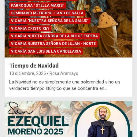
PARROQUIA “STELLA MARIS”
SEMINARIO METROPOLITANO DE SALTA
VICARIA "NUESTRA SEÑORA DE LA SALUD"
VICARIA CRISTO REY
VICARIA NUESTA SEÑORA DE LA DULCE ESPERA
VICARIA NUESTRA SEÑORA DE LUJÁN - NORTE
VICARÍA SAN LUIS DE LA CANDELARIA
Tiempo de Navidad
10 diciembre, 2025
Rosa Aramayo
La Navidad no es simplemente una solemnidad sino un
verdadero tiempo litúrgico que se concentra en…