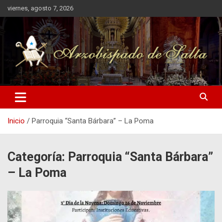
Saltar
viernes, agosto 7, 2026
al
contenido
Arzobispado de Salta
Arzobispado de Salta
Inicio
Parroquia “Santa Bárbara” – La Poma
Categoría:
Parroquia “Santa Bárbara”
– La Poma