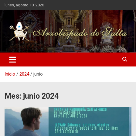
Saltar
lunes, agosto 10, 2026
al
contenido
Arzobispado de Salta
Arzobispado de Salta
Inicio
2024
junio
Mes:
junio 2024