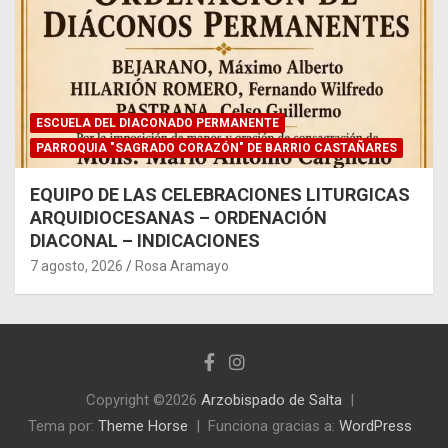
ESCUELA DEL DIACONADO PERMANENTE
PARROQUIA "SAGRADO CORAZÓN" DE BARRIO CASTAÑARES
EQUIPO DE LAS CELEBRACIONES LITURGICAS
ARQUIDIOCESANAS – ORDENACIÓN
DIACONAL – INDICACIONES
7 agosto, 2026
Rosa Aramayo
Copyright ©2026
Arzobispado de Salta
Tema por:
Theme Horse
Funciona gracias a:
WordPress