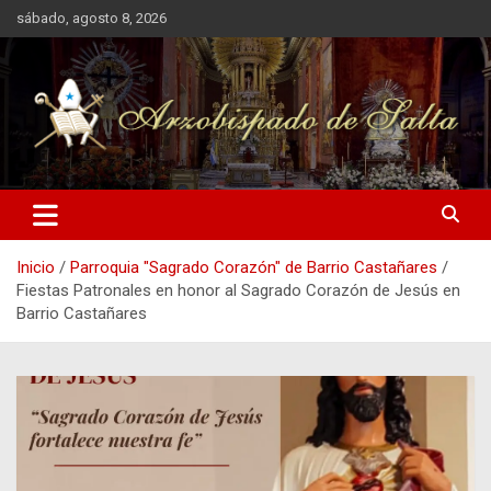
Saltar
sábado, agosto 8, 2026
al
contenido
Arzobispado de Salta
Arzobispado de Salta
Inicio
Parroquia "Sagrado Corazón" de Barrio Castañares
Fiestas Patronales en honor al Sagrado Corazón de Jesús en
Barrio Castañares