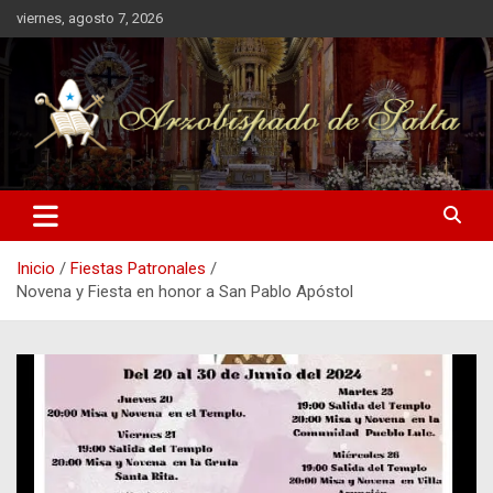
Saltar
viernes, agosto 7, 2026
al
contenido
Arzobispado de Salta
Arzobispado de Salta
Inicio
Fiestas Patronales
Novena y Fiesta en honor a San Pablo Apóstol