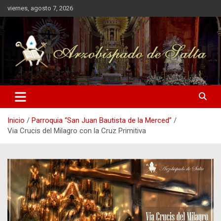
Saltar
viernes, agosto 7, 2026
al
contenido
Arzobispado de Salta
Arzobispado de Salta
Inicio
Parroquia “San Juan Bautista de la Merced”
Via Crucis del Milagro con la Cruz Primitiva