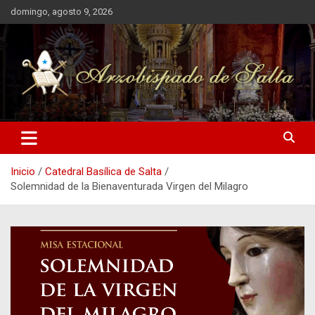
Saltar
domingo, agosto 9, 2026
al
contenido
Arzobispado de Salta
Arzobispado de Salta
Inicio
Catedral Basílica de Salta
Solemnidad de la Bienaventurada Virgen del Milagro