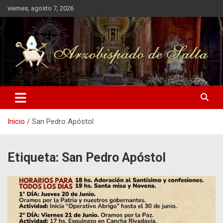
Saltar
viernes, agosto 7, 2026
al
contenido
Arzobispado de Salta
Arzobispado de Salta
Inicio
San Pedro Apóstol
Etiqueta:
San Pedro Apóstol