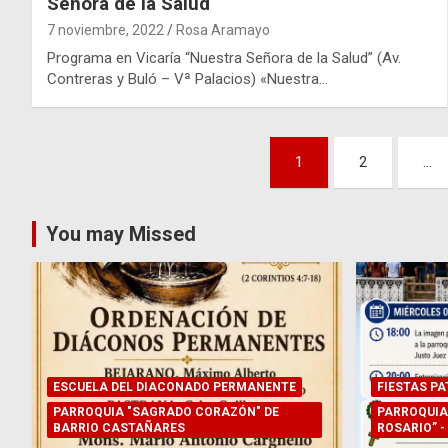
Señora de la Salud
7 noviembre, 2022
Rosa Aramayo
Programa en Vicaría “Nuestra Señora de la Salud” (Av.
Contreras y Buló – Vª Palacios) «Nuestra…
Paginación
1
2
…
de
entradas
You may Missed
ESCUELA DEL DIACONADO PERMANENTE
FIESTAS P
PARROQUIA "SAGRADO CORAZÓN" DE
PARROQUIA
BARRIO CASTAÑARES
ROSARIO” -