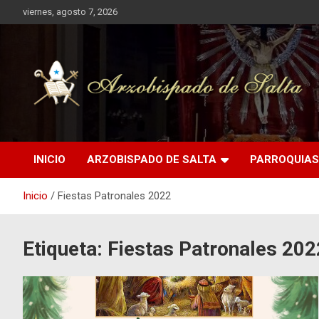
Saltar
viernes, agosto 7, 2026
al
contenido
Arzobispado de Salta
Arzobispado de Salta
INICIO
ARZOBISPADO DE SALTA
PARROQUIAS
Inicio
Fiestas Patronales 2022
Etiqueta:
Fiestas Patronales 202