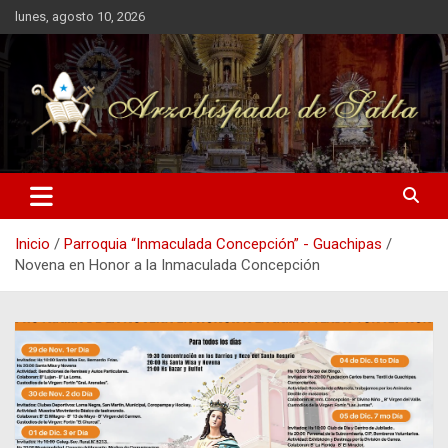
Saltar
lunes, agosto 10, 2026
al
contenido
Arzobispado de Salta
Arzobispado de Salta
Inicio
Parroquia “Inmaculada Concepción” - Guachipas
Novena en Honor a la Inmaculada Concepción