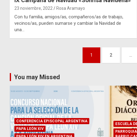
IX Campaña de Navidad «Sonrisa Navideña»
23 noviembre, 2022
Rosa Aramayo
Con tu familia, amigos/as, compañeros/as de trabajo,
vecinos/as, pueden sumarse y cambiar la Navidad de
una…
Paginación
1
2
…
de
entradas
You may Missed
CONFERENCIA EPISCOPAL ARGENTINA
ESCUELA D
PAPA LEÓN XIV
PARROQUIA
PAPA LEÓN XIV EN ARGENTINA
BARRIO CA