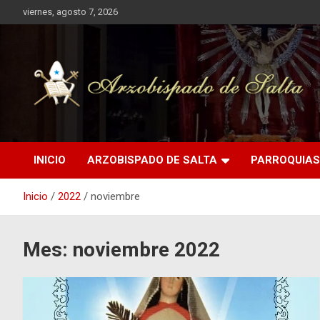
Saltar
viernes, agosto 7, 2026
al
contenido
Arzobispado de Salta
Arzobispado de Salta
INICIO
ARZOBISPADO DE SALTA
PARROQUIAS
Inicio
2022
noviembre
Mes:
noviembre 2022