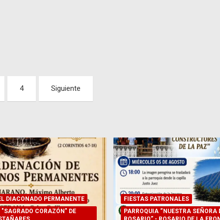
4
Siguiente
EL DIACONADO PERMANENTE
FIESTAS PATRONALES
 "SAGRADO CORAZÓN" DE
PARROQUIA “NUESTRA SEÑORA 
STAÑARES
ROSARIO” - ROSARIO DE LA FRO