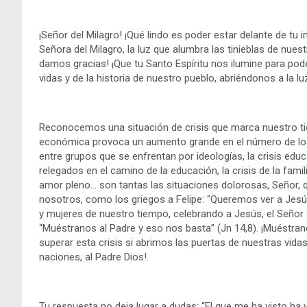
¡Señor del Milagro! ¡Qué lindo es poder estar delante de tu
Señora del Milagro, la luz que alumbra las tinieblas de nuestr
damos gracias! ¡Que tu Santo Espíritu nos ilumine para pode
vidas y de la historia de nuestro pueblo, abriéndonos a la l
Reconocemos una situación de crisis que marca nuestro tie
económica provoca un aumento grande en el número de los po
entre grupos que se enfrentan por ideologías, la crisis ed
relegados en el camino de la educación, la crisis de la fa
amor pleno… son tantas las situaciones dolorosas, Señor, 
nosotros, como los griegos a Felipe: “Queremos ver a Jesú
y mujeres de nuestro tiempo, celebrando a Jesús, el Señor d
“Muéstranos al Padre y eso nos basta” (Jn 14,8). ¡Muéstran
superar esta crisis si abrimos las puertas de nuestras vidas
naciones, al Padre Dios!.
Tu respuesta no deja lugar a dudas: “El que me ha visto ha vi