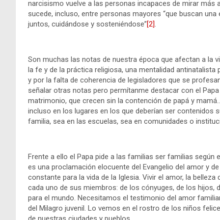
narcisismo vuelve a las personas incapaces de mirar más a
sucede, incluso, entre personas mayores “que buscan una e
juntos, cuidándose y sosteniéndose”
[2]
.
Son muchas las notas de nuestra época que afectan a la vid
la fe y de la práctica religiosa, una mentalidad antinatalist
y por la falta de coherencia de legisladores que se profesa
señalar otras notas pero permítanme destacar con el Papa l
matrimonio, que crecen sin la contención de papá y mamá…
incluso en los lugares en los que deberían ser contenidos s
familia, sea en las escuelas, sea en comunidades o instituc
Frente a ello el Papa pide a las familias ser familias según 
es una proclamación elocuente del Evangelio del amor y de l
constante para la vida de la Iglesia. Vivir el amor, la belle
cada uno de sus miembros: de los cónyuges, de los hijos, de
para el mundo. Necesitamos el testimonio del amor familiar
del Milagro juvenil. Lo vemos en el rostro de los niños fe
de nuestras ciudades y pueblos.