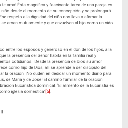
 te ama! Ésta magnífica y fascinante tarea de una pareja es
e el niño desde el momento de su concepción y se prolongará
Ese respeto a la dignidad del niño nos lleva a afirmar la
e se aman mutuamente y que envuelven al hijo como un nido
 entre los esposos y generoso en el don de los hijos, a la
ue la presencia del Señor habita en la familia real y
ntentos cotidianos. Desde la presencia de Dios su amor
 crece como hijo de Dios, allí se aprende a ser discípulo del
tivar la oración. ¡No duden en dedicar un momento diario para
ús, de María y de José! El camino familiar de la oración
ración Eucarística dominical. “El alimento de la Eucaristía es
l como iglesia doméstica”
[5]
.
II