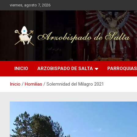
Saltar
viernes, agosto 7, 2026
al
contenido
Arzobispado de Salta
Arzobispado de Salta
INICIO
ARZOBISPADO DE SALTA
PARROQUIAS
Inicio
Homilias
Solemnidad del Milagro 2021