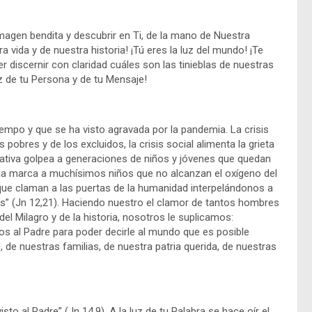
 imagen bendita y descubrir en Ti, de la mano de Nuestra
a vida y de nuestra historia! ¡Tú eres la luz del mundo! ¡Te
r discernir con claridad cuáles son las tinieblas de nuestras
uz de tu Persona y de tu Mensaje!
mpo y que se ha visto agravada por la pandemia. La crisis
bres y de los excluidos, la crisis social alimenta la grieta
ucativa golpea a generaciones de niños y jóvenes que quedan
milia marca a muchísimos niños que no alcanzan el oxígeno del
que claman a las puertas de la humanidad interpelándonos a
s” (Jn 12,21). Haciendo nuestro el clamor de tantos hombres
el Milagro y de la historia, nosotros le suplicamos:
os al Padre para poder decirle al mundo que es posible
, de nuestras familias, de nuestra patria querida, de nuestras
sto al Padre” (Jn 14,9). A la luz de tu Palabra se hace oír el