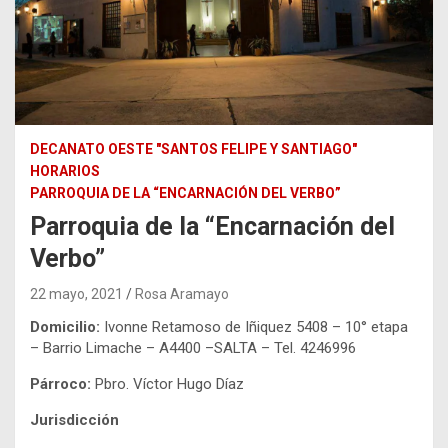
DECANATO OESTE "SANTOS FELIPE Y SANTIAGO"
HORARIOS
PARROQUIA DE LA “ENCARNACIÓN DEL VERBO”
Parroquia de la “Encarnación del
Verbo”
22 mayo, 2021
Rosa Aramayo
Domicilio:
Ivonne Retamoso de Iñiquez 5408 – 10° etapa
– Barrio Limache – A4400 –SALTA – Tel. 4246996
Párroco:
Pbro. Víctor Hugo Díaz
Jurisdicción