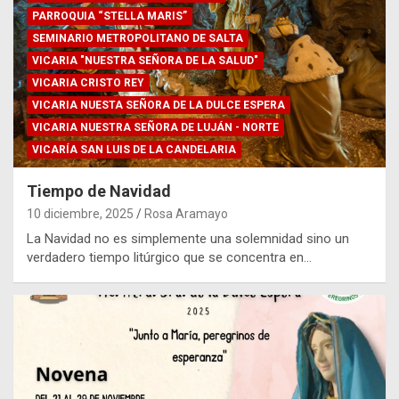
PARROQUIA “STELLA MARIS”
SEMINARIO METROPOLITANO DE SALTA
VICARIA "NUESTRA SEÑORA DE LA SALUD"
VICARIA CRISTO REY
VICARIA NUESTA SEÑORA DE LA DULCE ESPERA
VICARIA NUESTRA SEÑORA DE LUJÁN - NORTE
VICARÍA SAN LUIS DE LA CANDELARIA
Tiempo de Navidad
10 diciembre, 2025
Rosa Aramayo
La Navidad no es simplemente una solemnidad sino un
verdadero tiempo litúrgico que se concentra en…