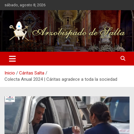
Saltar
sábado, agosto 8, 2026
al
contenido
Arzobispado de Salta
Arzobispado de Salta
Inicio
Cáritas Salta
Colecta Anual 2024 | Cáritas agradece a toda la sociedad