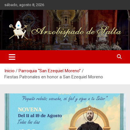
Saltar
sábado, agosto 8, 2026
al
contenido
Arzobispado de Salta
Arzobispado de Salta
Inicio
Parroquia “San Ezequiel Moreno”
Fiestas Patronales en honor a San Ezequiel Moreno