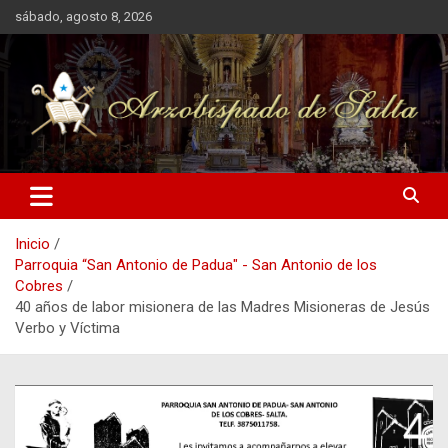
Saltar
sábado, agosto 8, 2026
al
contenido
Arzobispado de Salta
Arzobispado de Salta
Inicio
Parroquia “San Antonio de Padua" - San Antonio de los
Cobres
40 años de labor misionera de las Madres Misioneras de Jesús
Verbo y Víctima