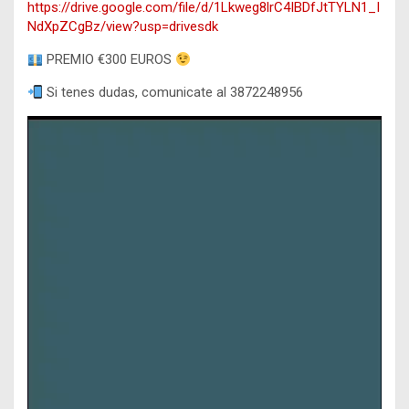
https://drive.google.com/file/d/1Lkweg8lrC4IBDfJtTYLN1_I
NdXpZCgBz/view?usp=drivesdk
PREMIO €300 EUROS
Si tenes dudas, comunicate al 3872248956