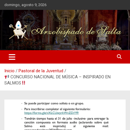
Saltar
domingo, agosto 9, 2026
al
contenido
Arzobispado de Salta
Arzobispado de Salta
Inicio
Pastoral de la Juventud
CONCURSO NACIONAL DE MÚSICA – INSPIRADO EN
SALMOS