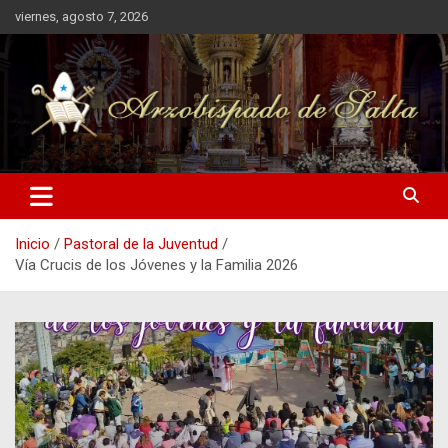
Saltar
viernes, agosto 7, 2026
al
contenido
Arzobispado de Salta
Arzobispado de Salta
Inicio
Pastoral de la Juventud
Vía Crucis de los Jóvenes y la Familia 2026