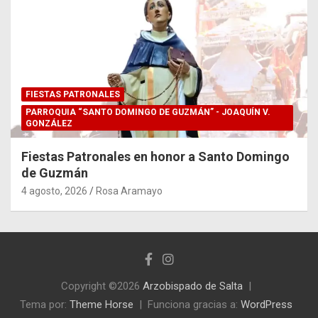
FIESTAS PATRONALES
PARROQUIA “SANTO DOMINGO DE GUZMÁN” - JOAQUÍN V.
GONZÁLEZ
Fiestas Patronales en honor a Santo Domingo
de Guzmán
4 agosto, 2026
Rosa Aramayo
Copyright ©2026
Arzobispado de Salta
Tema por:
Theme Horse
Funciona gracias a:
WordPress