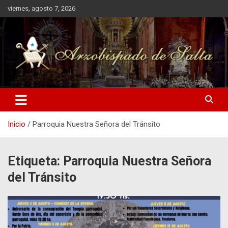
Saltar
viernes, agosto 7, 2026
al
contenido
Arzobispado de Salta
Arzobispado de Salta
Inicio
Parroquia Nuestra Señora del Tránsito
Etiqueta:
Parroquia Nuestra Señora
del Tránsito