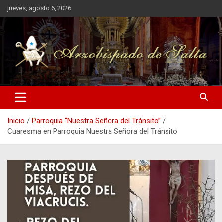
Saltar
jueves, agosto 6, 2026
al
contenido
Inicio
Parroquia “Nuestra Señora del Tránsito”
Cuaresma en Parroquia Nuestra Señora del Tránsito