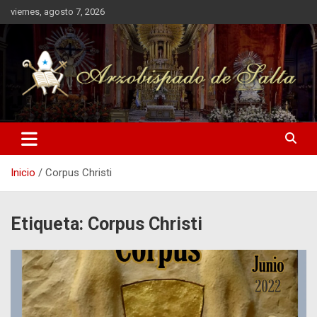
Saltar
viernes, agosto 7, 2026
al
contenido
Arzobispado de Salta
Arzobispado de Salta
Inicio
Corpus Christi
Etiqueta:
Corpus Christi