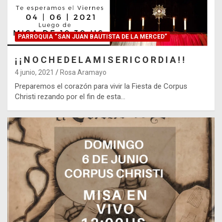
PARROQUIA “SAN JUAN BAUTISTA DE LA MERCED”
¡ ¡ N O C H E D E L A M I S E R I C O R D I A ! !
4 junio, 2021
Rosa Aramayo
Preparemos el corazón para vivir la Fiesta de Corpus
Christi rezando por el fin de esta…