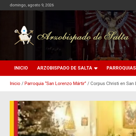
Saltar
domingo, agosto 9, 2026
al
contenido
Arzobispado de Salta
Arzobispado de Salta
INICIO
ARZOBISPADO DE SALTA
PARROQUIAS
Inicio
Parroquia “San Lorenzo Mártir”
Corpus Christi en San