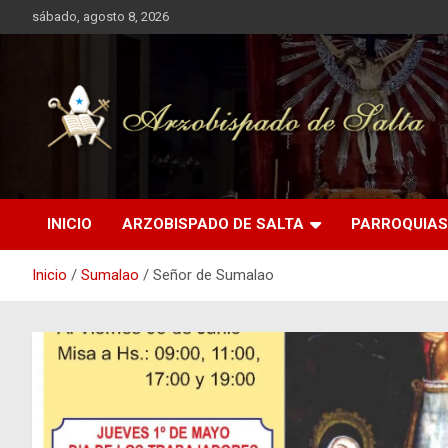
Saltar
sábado, agosto 8, 2026
al
contenido
Arzobispado de Salta
Arzobispado de Salta
INICIO
ARZOBISPADO DE SALTA
PARROQUIAS
Inicio
Sumalao
Señor de Sumalao