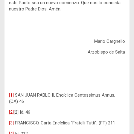
este Pacto sea un nuevo comienzo. Que nos lo conceda
nuestro Padre Dios. Amén.
Mario Cargnello
Arzobispo de Salta
[1]
SAN JUAN PABLO II,
Encíclica Centessimus Annus
,
(CA) 46
[2]
[2] Id. 46
[3]
FRANCISCO, Carta Encíclica “
Fratelli Tutti”
, (FT) 211
[4]
Id. 212