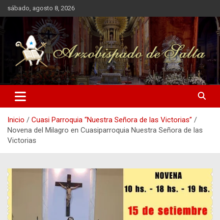
Saltar
sábado, agosto 8, 2026
al
contenido
Arzobispado de Salta
Arzobispado de Salta
Inicio
Cuasi Parroquia “Nuestra Señora de las Victorias”
Novena del Milagro en Cuasiparroquia Nuestra Señora de las
Victorias