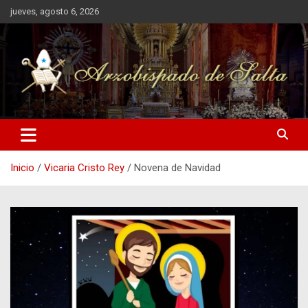
Saltar
jueves, agosto 6, 2026
al
contenido
Inicio
Vicaria Cristo Rey
Novena de Navidad