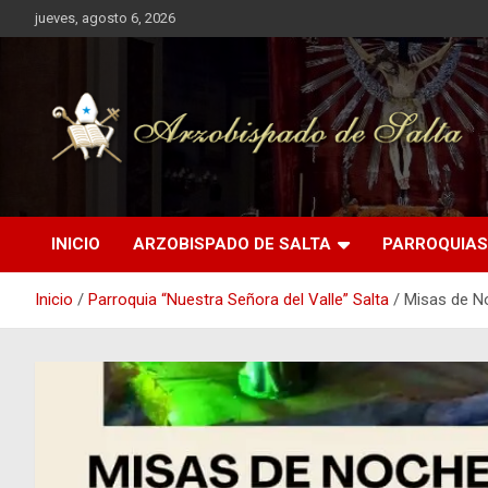
Saltar
jueves, agosto 6, 2026
al
contenido
Arzobispado de Salta
Arzobispado de Salta
INICIO
ARZOBISPADO DE SALTA
PARROQUIAS
Inicio
Parroquia “Nuestra Señora del Valle” Salta
Misas de No