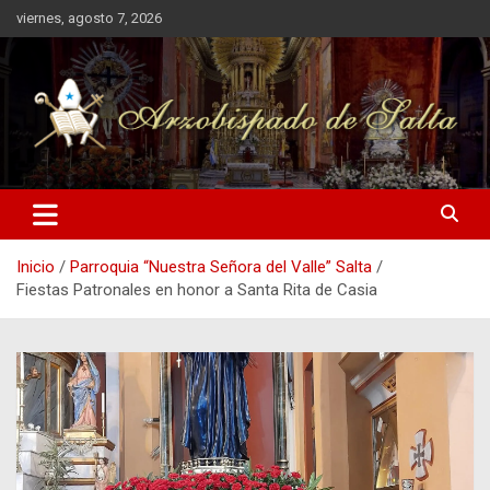
Saltar
viernes, agosto 7, 2026
al
contenido
Arzobispado de Salta
Arzobispado de Salta
Inicio
Parroquia “Nuestra Señora del Valle” Salta
Fiestas Patronales en honor a Santa Rita de Casia