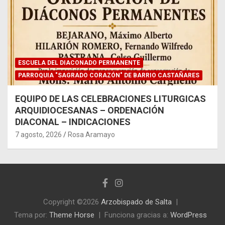
ESCUELA DEL DIACONADO PERMANENTE
PARROQUIA "SAGRADO CORAZÓN" DE BARRIO CASTAÑARES
EQUIPO DE LAS CELEBRACIONES LITURGICAS
ARQUIDIOCESANAS – ORDENACIÓN
DIACONAL – INDICACIONES
7 agosto, 2026
Rosa Aramayo
Copyright ©2026
Arzobispado de Salta
Tema por:
Theme Horse
Funciona gracias a:
WordPress