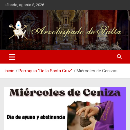
Saltar
sábado, agosto 8, 2026
al
contenido
Arzobispado de Salta
Arzobispado de Salta
Inicio
Parroquia “De la Santa Cruz”
Miércoles de Cenizas