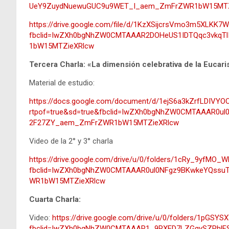
UeY9ZuydNuewuGUC9u9WET_I_aem_ZmFrZWR1bW15MTZ
https://drive.google.com/file/d/1KzXSijcrsVmo3m5XLKK7W
fbclid=IwZXh0bgNhZW0CMTAAAR2DOHeUS1IDTQqc3vkqTl
1bW15MTZieXRlcw
Tercera Charla: «La dimensión celebrativa de la Eucaris
Material de estudio:
https://docs.google.com/document/d/1ejS6a3kZrfLDIVY
rtpof=true&sd=true&fbclid=IwZXh0bgNhZW0CMTAAAR0u
2F27ZY_aem_ZmFrZWR1bW15MTZieXRlcw
Video de la 2° y 3° charla
https://drive.google.com/drive/u/0/folders/1cRy_9yfMO
fbclid=IwZXh0bgNhZW0CMTAAAR0ul0NFgz9BKwkeYQssu
WR1bW15MTZieXRlcw
Cuarta Charla:
Video:
https://drive.google.com/drive/u/0/folders/1pGSY
fbclid=IwZXh0bgNhZW0CMTAAAR1_9RXED7LZGgySZRhlF