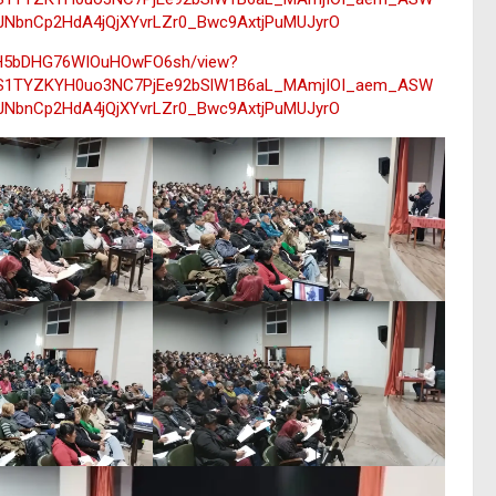
NbnCp2HdA4jQjXYvrLZr0_Bwc9AxtjPuMUJyrO
wHH5bDHG76WIOuHOwFO6sh/view?
S1TYZKYH0uo3NC7PjEe92bSlW1B6aL_MAmjIOI_aem_ASW
NbnCp2HdA4jQjXYvrLZr0_Bwc9AxtjPuMUJyrO