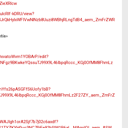
ieXRlcw
ulcRlf-kDRU/view?
IJrQkHylxWFIVwNlNzb8Uuzi8WBhjRLngTdB4_aem_ZmFrZWR
tía»
OOxvatoWvm1YOBArP/edit?
l0NFgz9BKwkeYQssuTJ99X9L46IbpqRccc_KGj0OfMM8FhmLz
_WhYfs26pASGFfS6Uofy1bB?
TJ99X9L46IbpqRccc_KGj0OfMM8FhmLz2F27ZY_aem_ZmFrZ
SXWAJIgh1orA2Sjf7b7j02c6axdf?
S1TYZKYH0uo3NC7PjEe92bSlW1B6aL_MAmjIOI_aem_ASW