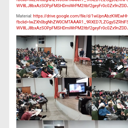
WV8LJ8bxAzSOPpFMSHDmiWrPM2Itbf2geyFr0c0Zx9nZDDJ
Material:
https://drive.google.com/file/d/1wUpnAbzKWE
fbclid=IwZXh0bgNhZW0CMTAAAR1_9RXED7LZGgySZRhlF
WV8LJ8bxAzSOPpFMSHDmiWrPM2Itbf2geyFr0c0Zx9nZDDJ