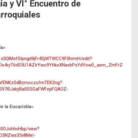
ia y VI° Encuentro de
rroquiales
ía»
/1x3QlMsfSIpngd9jFr4SjWTWCC9F0hrmH/edit?
Ds4ryT6dS5U1AZIrYwo9YtIksXNavbPsYdYow0_aem_ZmFrZ
JZ4afENKzSdBzmoczofmTEK2ng?
S97l0JxkyBa0SSGaFWFepFQAOZ-
e la Eucaristía»
7Z0OJohhvHbp/view?
D3NZws35v8MeI-