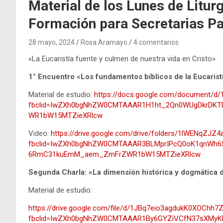
Material de los Lunes de Liturg
Formación para Secretarias Pa
28 mayo, 2024
Rosa Aramayo
4 comentarios
«La Eucaristía fuente y culmen de nuestra vida en Cristo»
1° Encuentro «Los fundamentos bíblicos de la Eucarist
Material de estudio:
https://docs.google.com/document/d
fbclid=IwZXh0bgNhZW0CMTAAAR1H1ht_2Qn0WUgDkrDKT
WR1bW15MTZieXRlcw
Video:
https://drive.google.com/drive/folders/1lWENqZ
fbclid=IwZXh0bgNhZW0CMTAAAR3BLMprIPcQ0oK1qnWh6
6RmC31kuEmM_aem_ZmFrZWR1bW15MTZieXRlcw
Segunda Charla: «La dimensión histórica y dogmática d
Material de estudio:
https://drive.google.com/file/d/1JBq7eio3agdukK0XOChh
fbclid=IwZXh0bgNhZW0CMTAAAR1By6GYZiVCfN37sXMyK