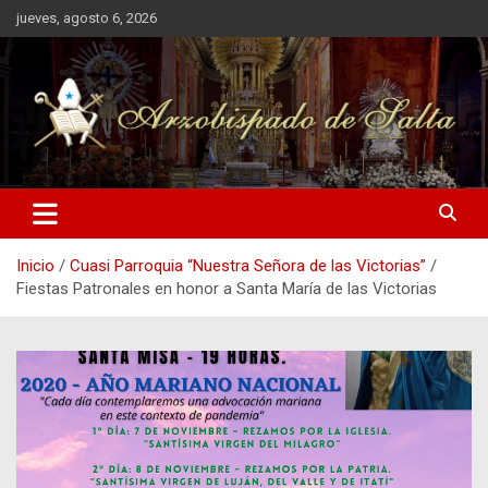
Saltar
jueves, agosto 6, 2026
al
contenido
Arzobispado de Salta
Arzobispado de Salta
Inicio
Cuasi Parroquia “Nuestra Señora de las Victorias”
Fiestas Patronales en honor a Santa María de las Victorias