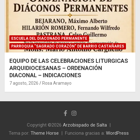
ESCUELA DEL DIACONADO PERMANENTE
PARROQUIA "SAGRADO CORAZÓN" DE BARRIO CASTAÑARES
EQUIPO DE LAS CELEBRACIONES LITURGICAS
ARQUIDIOCESANAS – ORDENACIÓN
DIACONAL – INDICACIONES
7 agosto, 2026
Rosa Aramayo
Copyright ©2026
Arzobispado de Salta
Tema por:
Theme Horse
Funciona gracias a:
WordPress