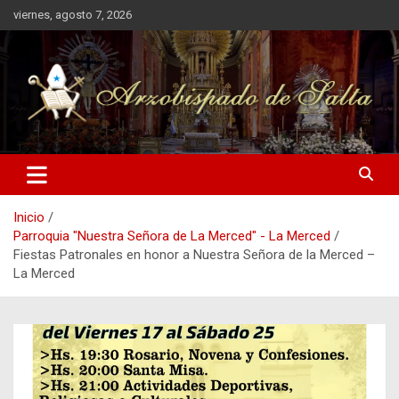
Saltar
viernes, agosto 7, 2026
al
contenido
Arzobispado de Salta
Arzobispado de Salta
Inicio
Parroquia "Nuestra Señora de La Merced" - La Merced
Fiestas Patronales en honor a Nuestra Señora de la Merced –
La Merced