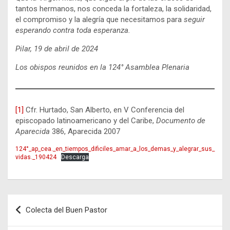
tantos hermanos, nos conceda la fortaleza, la solidaridad,
el compromiso y la alegría que necesitamos para
seguir
esperando contra toda esperanza.
Pilar, 19 de abril de 2024
Los obispos reunidos en la 124° Asamblea Plenaria
[1]
Cfr. Hurtado, San Alberto, en V Conferencia del
episcopado latinoamericano y del Caribe,
Documento de
Aparecida
386, Aparecida 2007
124°_ap_cea._en_tiempos_dificiles_amar_a_los_demas_y_alegrar_sus_
vidas._190424
Descarga
Navegación
Colecta del Buen Pastor
de