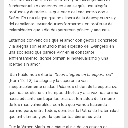
En el actual contexto económico y social argentino es
fundamental sostenernos en esa alegría, una alegría
profunda y duradera, la que nace del encuentro con el
Señor. Es una alegría que nos libera de la desesperanza y
del desaliento, evitando transformarnos en profetas de
calamidades que sólo desparraman pánico y angustia.
Estamos convencidos que el amor con gestos concretos
y la alegría son el anuncio más explícito del Evangelio en
una sociedad que parece vivir en el constante
enfrentamiento, donde priman el individualismo y una
libertad sin amor.
San Pablo nos exhorta:
“Sean alegres en la esperanza”
(Rom 12, 12) La alegría y la esperanza van
inseparablemente unidas. Pidamos el don de la esperanza
que nos sostiene en tiempos difíciles y a la vez nos anima
hacia adelante sin bajar los brazos, tomados de la mano
de los más vulnerables con los que vamos haciendo
camino para, entre todos, construir la Patria de fraternidad
que anhelamos y por la que tantos dieron su vida.
Que la Virgen María, que sigue al pie de las cruces de