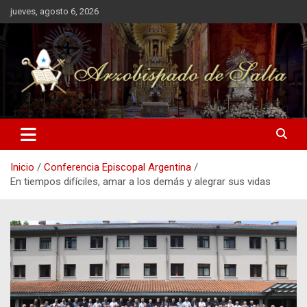
Saltar
jueves, agosto 6, 2026
al
contenido
Arzobispado de Salta
Arzobispado de Salta
Inicio
Conferencia Episcopal Argentina
En tiempos difíciles, amar a los demás y alegrar sus vidas