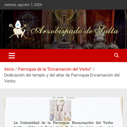
Saltar
viernes, agosto 7, 2026
al
contenido
Arzobispado de Salta
Arzobispado de Salta
Inicio
Parroquia de la “Encarnación del Verbo”
Dedicación del templo y del altar de Parroquia Encarnación del
Verbo