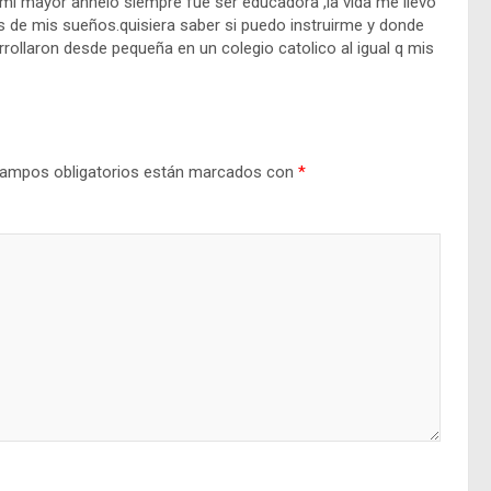
 mi mayor anhelo siempre fue ser educadora ,la vida me llevo’
s de mis sueños.quisiera saber si puedo instruirme y donde
rrollaron desde pequeña en un colegio catolico al igual q mis
ampos obligatorios están marcados con
*