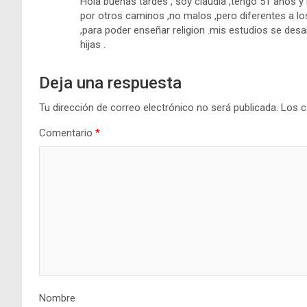
Hola buenas tardes , soy claudia ,tengo 51 años y
por otros caminos ,no malos ,pero diferentes a lo
,para poder enseñar religion .mis estudios se desa
hijas .
Deja una respuesta
Tu dirección de correo electrónico no será publicada.
Los c
Comentario
*
Nombre