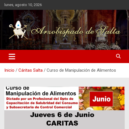
Saltar
lunes, agosto 10, 2026
al
contenido
Arzobispado de Salta
Arzobispado de Salta
Inicio
Cáritas Salta
Curso de Manipulación de Alimentos