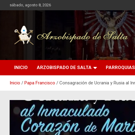
Saltar
sábado, agosto 8, 2026
al
contenido
Arzobispado de Salta
Arzobispado de Salta
INICIO
ARZOBISPADO DE SALTA
PARROQUIAS
Inicio
Papa Francisco
Consagración de Ucrania y Rusia al 