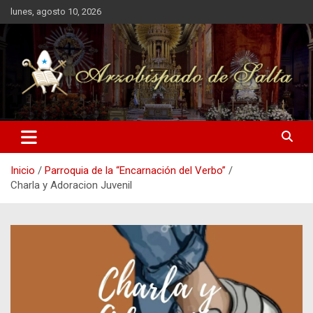
Saltar
lunes, agosto 10, 2026
al
contenido
Arzobispado de Salta
Arzobispado de Salta
Inicio
Parroquia de la “Encarnación del Verbo”
Charla y Adoracion Juvenil