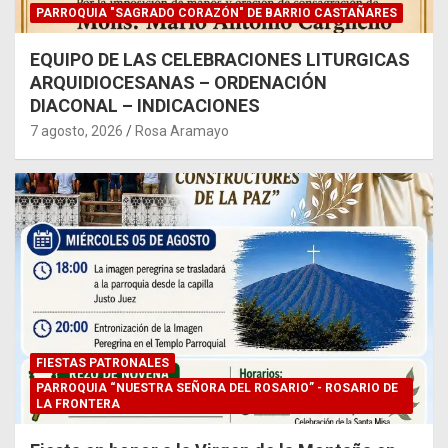
PARROQUIA "SAGRADO CORAZÓN" DE BARRIO CASTAÑARES
EQUIPO DE LAS CELEBRACIONES LITURGICAS
ARQUIDIOCESANAS – ORDENACIÓN
DIACONAL – INDICACIONES
7 agosto, 2026
Rosa Aramayo
FIESTAS PATRONALES
PARROQUIA “NUESTRA SEÑORA DEL ROSARIO” - ROSARIO DE
LA FRONTERA