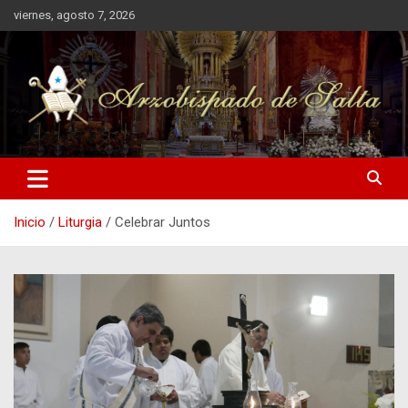
Saltar
viernes, agosto 7, 2026
al
contenido
Arzobispado de Salta
Arzobispado de Salta
Inicio
Liturgia
Celebrar Juntos