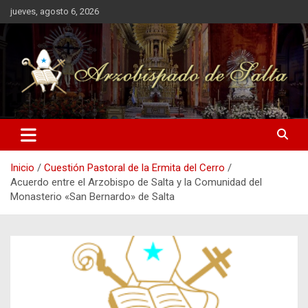
Saltar
jueves, agosto 6, 2026
al
contenido
Inicio
Cuestión Pastoral de la Ermita del Cerro
Acuerdo entre el Arzobispo de Salta y la Comunidad del
Monasterio «San Bernardo» de Salta