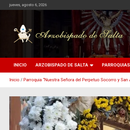
Saltar
jueves, agosto 6, 2026
al
contenido
INICIO
ARZOBISPADO DE SALTA
PARROQUIAS
Inicio
Parroquia “Nuestra Señora del Perpetuo Socorro y San 