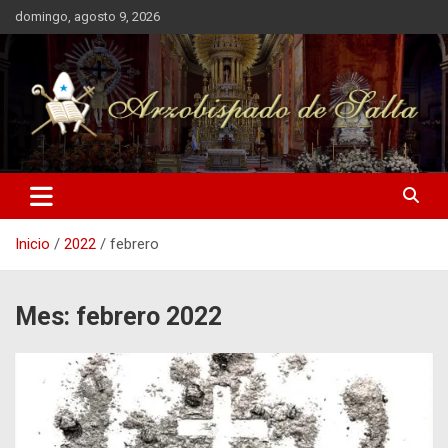
Saltar
domingo, agosto 9, 2026
al
contenido
Arzobispado de Salta
Arzobispado de Salta
Inicio
2022
febrero
Mes:
febrero 2022