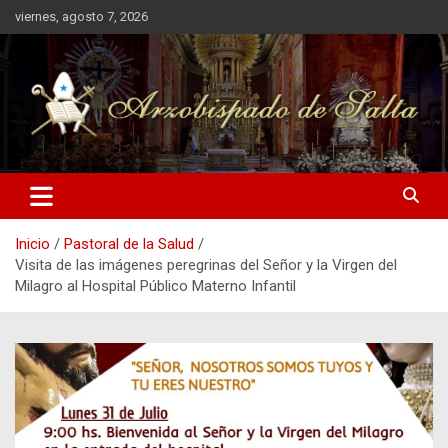
Saltar
viernes, agosto 7, 2026
al
contenido
Arzobispado de Salta
Arzobispado de Salta
Inicio
Pastoral de la Salud
Visita de las imágenes peregrinas del Señor y la Virgen del
Milagro al Hospital Público Materno Infantil