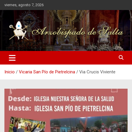
Saltar
viernes, agosto 7, 2026
al
contenido
Arzobispado de Salta
Arzobispado de Salta
Inicio
Vicaria San Pío de Pietrelcina
Via Crucis Viviente