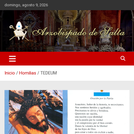
Saltar
domingo, agosto 9, 2026
al
contenido
Arzobispado de Salta
Arzobispado de Salta
Inicio
Homilias
TEDEUM